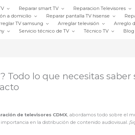
TV
Reparar smart TV
Reparacion Televisores
ón a domicilio
Reparar pantalla TV hisense
Repa
rreglar TV samsung
Arreglar televisión
Arreglo d
ny
Servicio técnico de TV
Técnico TV
Blog
? Todo lo que necesitas saber 
acto
ración de televisores CDMX
, abordamos todo sobre el mun
 importancia en la distribución de contenido audiovisual. ¡