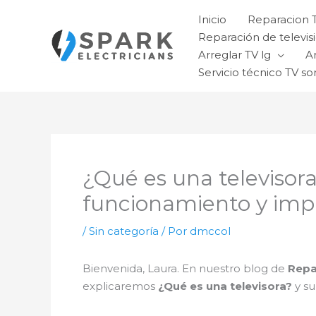
Ir
Inicio
Reparacion 
al
Reparación de televisi
contenido
Arreglar TV lg
A
Servicio técnico TV so
¿Qué es una televisora
funcionamiento y imp
/
Sin categoría
/ Por
dmccol
Bienvenida, Laura. En nuestro blog de
Repa
explicaremos
¿Qué es una televisora?
y su