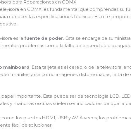
visora para Reparaciones en CDMX
u televisora en CDMX, es fundamental que comprendas su fu
para conocer las especificaciones técnicas. Esto te proporc
ositivo.
isora es la
fuente de poder
. Esta se encarga de suministra
erimentas problemas como la falta de encendido o apagados
l o mainboard
. Esta tarjeta es el cerebro de la televisora,
pueden manifestarse como imágenes distorsionadas, falta d
 papel importante. Esta puede ser de tecnología LCD, 
icales y manchas oscuras suelen ser indicadores de que la pa
, como los puertos HDMI, USB y AV. A veces, los problemas
ente fácil de solucionar.