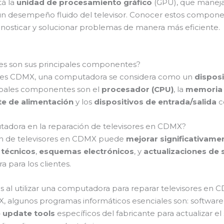
tá la
unidad de procesamiento gráfico
(GPU), que maneja 
un desempeño fluido del televisor. Conocer estos compone
nosticar y solucionar problemas de manera más eficiente.
es son sus principales componentes?
isores CDMX, una computadora se considera como un
disposi
cipales componentes son el
procesador (CPU)
, la
memoria
te de alimentación
y los
dispositivos de entrada/salida
c
adora en la reparación de televisores en CDMX?
ón de televisores en CDMX puede
mejorar significativamen
técnicos
,
esquemas electrónicos
, y
actualizaciones de
 para los clientes.
 al utilizar una computadora para reparar televisores en
 algunos programas informáticos esenciales son: softwar
 update tools
específicos del fabricante para actualizar el 