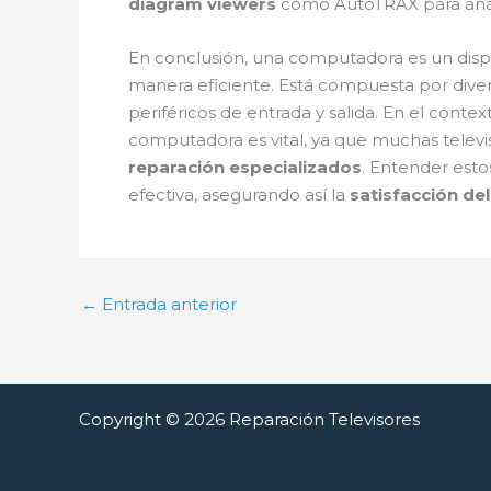
diagram viewers
como AutoTRAX para anali
En conclusión, una computadora es un dispo
manera eficiente. Está compuesta por dive
periféricos de entrada y salida. En el contex
computadora es vital, ya que muchas telev
reparación especializados
. Entender est
efectiva, asegurando así la
satisfacción del
←
Entrada anterior
Copyright © 2026 Reparación Televisores