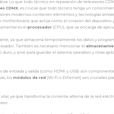
ra: Lo que todo técnico en reparación de televisores C
ores CDMX
, es crucial que todo técnico tenga un conocimi
ores modernos contienen elementos y tecnologías similar
 motherboard, que actúa como el corazón del dispositivo y 
damental es el
procesador
(CPU), que se encarga de ejecuta
nte, ya que almacena temporalmente los datos y programa
ocesador. También es necesario mencionar el
almacenamie
duro, y sirve para guardar el sistema operativo y otras apl
tos de entrada y salida (como HDMI y USB) son componente
ás, los
módulos de red
(Wi-Fi o Ethernet) son cruciales pa
ital, ya que transforma la corriente alterna de la red eléc
isor.