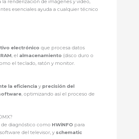
la renderización de imágenes y video,
ntes esenciales ayuda a cualquier técnico
tivo electrónico
que procesa datos
 RAM
, el
almacenamiento
(disco duro o
omo el teclado, ratón y monitor.
te la eficiencia
y
precisión del
 software
, optimizando así el proceso de
 CDMX?
e de diagnóstico como
HWiNFO
para
software del televisor, y
schematic