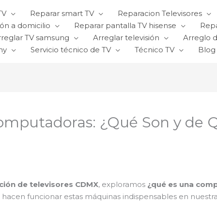
TV
Reparar smart TV
Reparacion Televisores
ón a domicilio
Reparar pantalla TV hisense
Repa
rreglar TV samsung
Arreglar televisión
Arreglo d
ny
Servicio técnico de TV
Técnico TV
Blog
omputadoras: ¿Qué Son y de 
ción de televisores CDMX
, exploramos
¿qué es una comp
acen funcionar estas máquinas indispensables en nuestra v