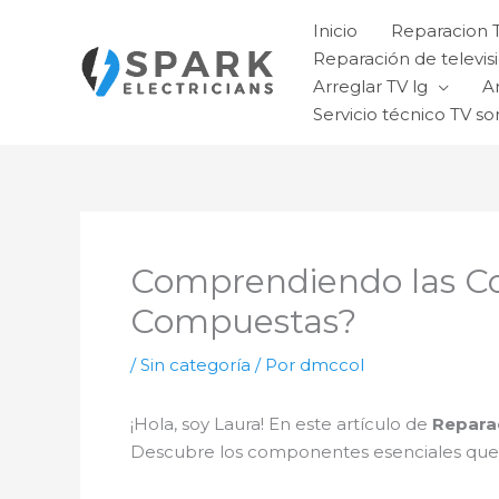
Ir
Inicio
Reparacion 
al
Reparación de televisi
contenido
Arreglar TV lg
A
Servicio técnico TV so
Comprendiendo las C
Compuestas?
/
Sin categoría
/ Por
dmccol
¡Hola, soy Laura! En este artículo de
Repara
Descubre los componentes esenciales que h