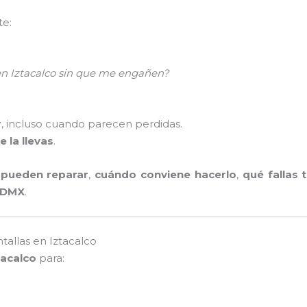
te:
en Iztacalco sin que me engañen?
r
, incluso cuando parecen perdidas.
e la llevas
.
 pueden reparar
,
cuándo conviene hacerlo
,
qué fallas 
 CDMX
.
tallas en Iztacalco
tacalco
para: