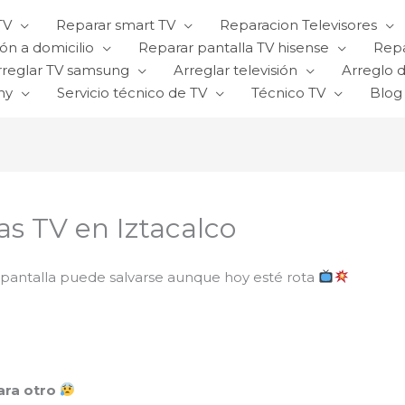
TV
Reparar smart TV
Reparacion Televisores
ón a domicilio
Reparar pantalla TV hisense
Repa
rreglar TV samsung
Arreglar televisión
Arreglo d
ny
Servicio técnico de TV
Técnico TV
Blog
as TV en Iztacalco
u pantalla puede salvarse aunque hoy esté rota
ara otro