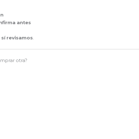
ón
nfirma antes
o
sí revisamos
.
mprar otra?