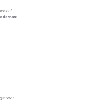
acalco?
modernas
:
 grandes