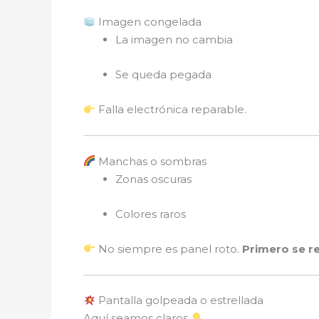
Imagen congelada
La imagen no cambia
Se queda pegada
Falla electrónica reparable.
Manchas o sombras
Zonas oscuras
Colores raros
No siempre es panel roto.
Primero se r
Pantalla golpeada o estrellada
Aquí seamos claros