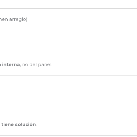
nen arreglo)
n interna
, no del panel.
í tiene solución
.