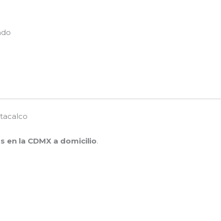
ado
ztacalco
s en la CDMX a domicilio
.