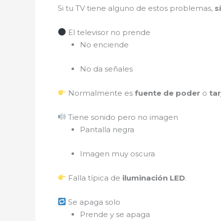
Si tu TV tiene alguno de estos problemas,
s
El televisor no prende
No enciende
No da señales
Normalmente es
fuente de poder
o
tar
Tiene sonido pero no imagen
Pantalla negra
Imagen muy oscura
Falla típica de
iluminación LED
.
Se apaga solo
Prende y se apaga