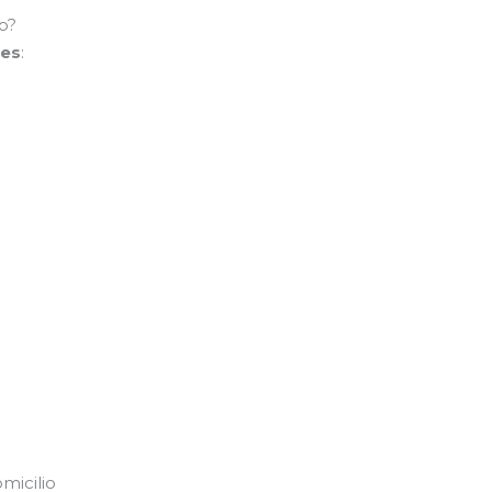
o?
les
:
micilio