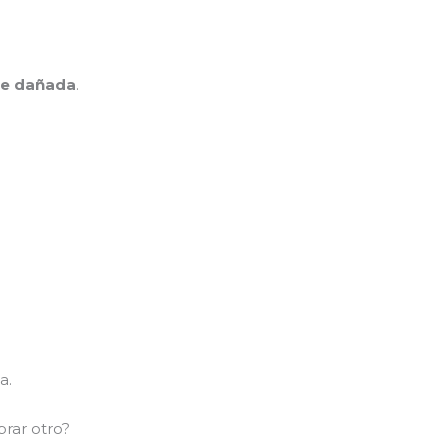
te dañada
.
a.
rar otro?