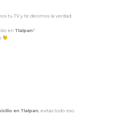
mos tu TV y te decimos la verdad.
ilio en
Tlalpan
?
so
icilio en Tlalpan
, evitas todo eso.