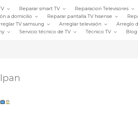
TV
Reparar smart TV
Reparacion Televisores
ón a domicilio
Reparar pantalla TV hisense
Repa
rreglar TV samsung
Arreglar televisión
Arreglo d
ny
Servicio técnico de TV
Técnico TV
Blog
alpan