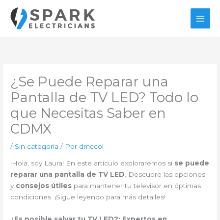
Ir
al
contenido
¿Se Puede Reparar una
Pantalla de TV LED? Todo lo
que Necesitas Saber en
CDMX
/
Sin categoría
/ Por
dmccol
¡Hola, soy Laura! En este artículo exploraremos si
se puede
reparar una pantalla de TV LED
. Descubre las opciones
y
consejos útiles
para mantener tu televisor en óptimas
condiciones. ¡Sigue leyendo para más detalles!
¿Es posible salvar tu TV LED?: Expertos en